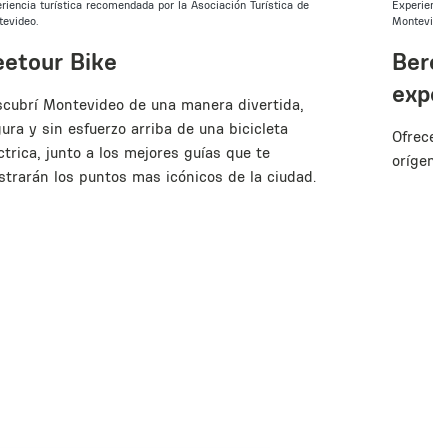
riencia turística recomendada por la Asociación Turística de
Experienci
tevideo.
Montevide
eetour Bike
Beres
expe
cubrí Montevideo de una manera divertida,
ura y sin esfuerzo arriba de una bicicleta
Ofrece u
ctrica, junto a los mejores guías que te
orígene
trarán los puntos mas icónicos de la ciudad.