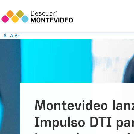
A-
A
A+
Montevideo lan
Impulso DTI pa