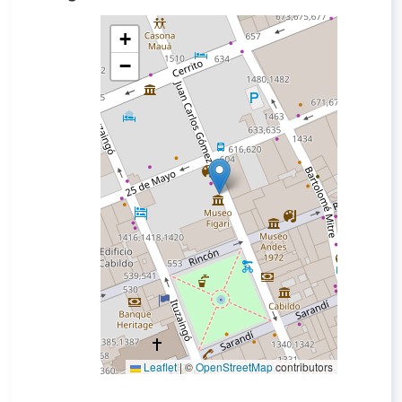
+
−
Leaflet
|
©
OpenStreetMap
contributors