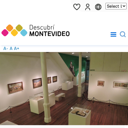
Pasar al contenido principal
A-
A
A+