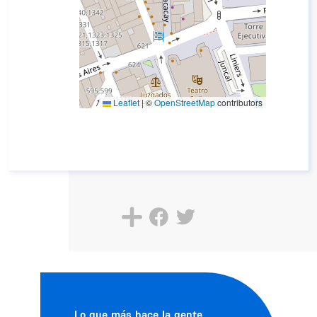
Leaflet
|
©
OpenStreetMap
contributors
Lo que más hace la gente