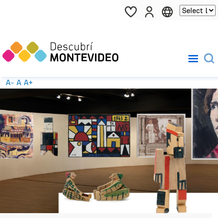
Pasar al contenido principal
A-
A
A+