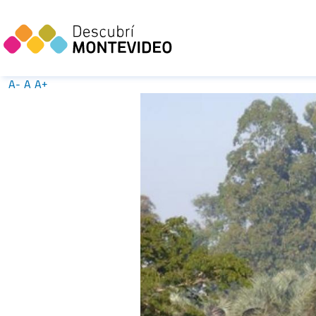
A-
A
A+