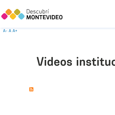
A-
A
A+
Videos institu