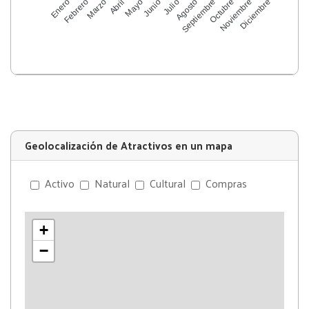
Enero
Marzo
Abril
Junio
Julio
Septiembre
Octubre
Diciembre
Febrero
Mayo
Agosto
Noviembre
Geolocalización de Atractivos en un mapa
Activo
Natural
Cultural
Compras
+
−