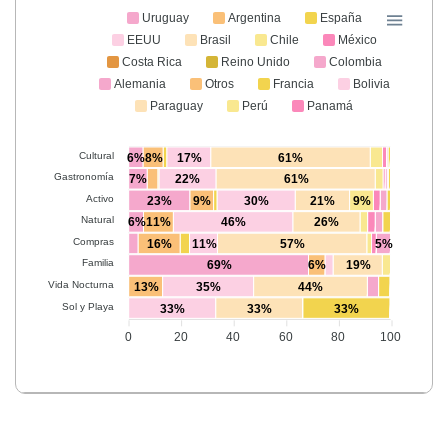
Uruguay
Argentina
España
EEUU
Brasil
Chile
México
Costa Rica
Reino Unido
Colombia
Alemania
Otros
Francia
Bolivia
Paraguay
Perú
Panamá
Cultural
6%
8%
17%
61%
Gastronomía
7%
22%
61%
Activo
23%
9%
30%
21%
9%
Natural
6%
11%
46%
26%
Compras
16%
11%
57%
5%
Familia
69%
6%
19%
Vida Nocturna
13%
35%
44%
Sol y Playa
33%
33%
33%
0
20
40
60
80
100