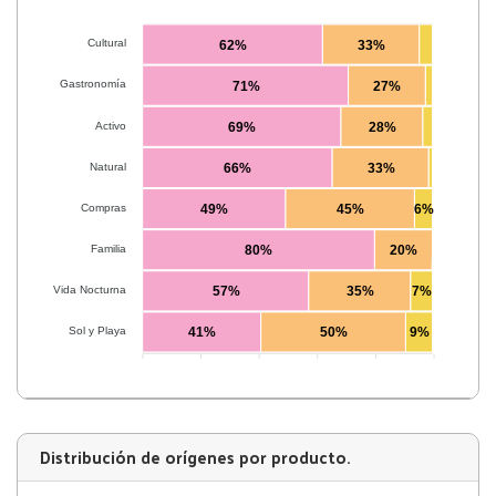
Cultural
62%
33%
Gastronomía
71%
27%
Activo
69%
28%
Natural
66%
33%
Compras
49%
45%
6%
Familia
80%
20%
Vida Nocturna
57%
35%
7%
Sol y Playa
41%
50%
9%
0
20
40
60
80
100
Distribución de orígenes por producto.