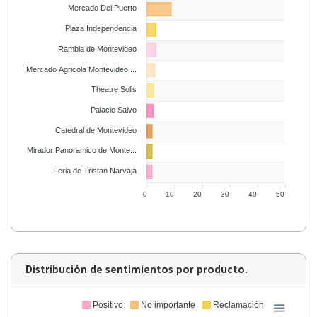
Mercado Del Puerto
Plaza Independencia
Rambla de Montevideo
enciones %
Mercado Agricola Montevideo ...
Theatre Solis
Palacio Salvo
Catedral de Montevideo
Mirador Panoramico de Monte...
Feria de Tristan Narvaja
0
10
20
30
40
50
Distribución de sentimientos por producto.
Positivo
No importante
Reclamación