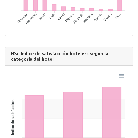
Argentina
Brasil
Chile
EEUU
España
Alemania
Colombia
Francia
México
Otros
Uruguay
HSi: Índice de satisfacción hotelera según la
categoría del hotel
Índice de satisfacción