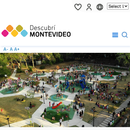
Pasar al contenido principal
A-
A
A+