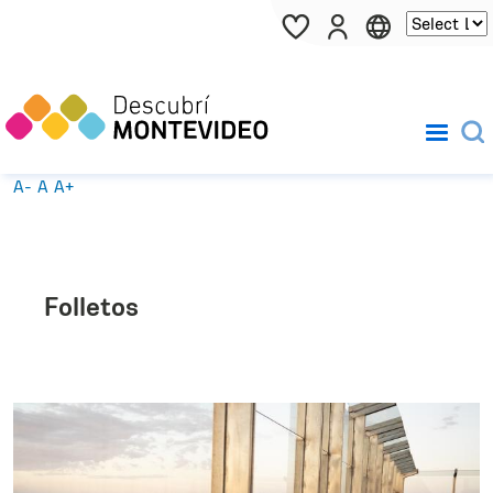
Pasar al contenido principal
A-
A
A+
Folletos