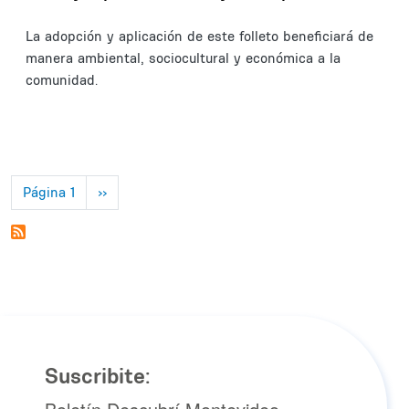
La adopción y aplicación de este folleto beneficiará de
manera ambiental, sociocultural y económica a la
comunidad.
Paginación
Siguiente página
Página 1
››
Suscribite: