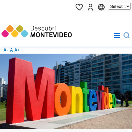
Pasar al contenido principal
A-
A
A+