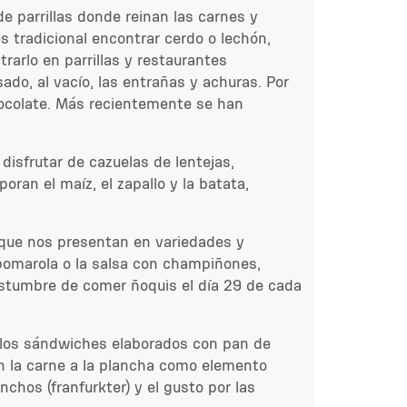
e parrillas donde reinan las carnes y
s tradicional encontrar cerdo o lechón,
trarlo en parrillas y restaurantes
ado, al vacío, las entrañas y achuras. Por
chocolate. Más recientemente se han
 disfrutar de cazuelas de lentejas,
oran el maíz, el zapallo y la batata,
as que nos presentan en variedades y
a pomarola o la salsa con champiñones,
ostumbre de comer ñoquis el día 29 de cada
n los sándwiches elaborados con pan de
on la carne a la plancha como elemento
nchos (franfurkter) y el gusto por las