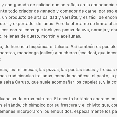
 y con ganado de calidad que se refleja en la abundancia d
 ante todo criador de ganado y comedor de carne, por eso e
un producto de alta calidad y versátil, y es fácil de encon
or y exportador de lanas. Pero la oferta no se limita al as
dulces con rellenos que incluyen pasas de uva, naranja y 
o, rellenas de queso, morrón y aceitunas.
a, de herencia hispánica e italiana. Así también es posible
porotos, mondongo (callos) y pucheros (cocidos), que incorp
.
linas, las milanesas, las pizzas, las pastas secas y fresc
sas tradicionales italianas, como la boloñesa, el pesto, l
 salsa Caruso, que suele acompañar los capeletis, y la c
uencias de otras culturas. El acento británico aparece e
n el sándwich olímpico por su frescura y el chivito que, c
s alemanes incorporaron los embutidos, especialmente los pa