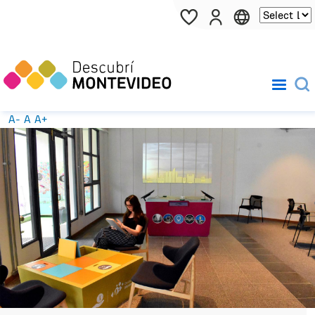
Pasar al contenido principal
A-
A
A+