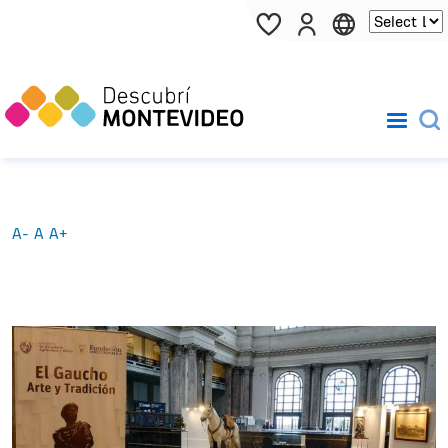
Pasar al contenido principal
A-
A
A+