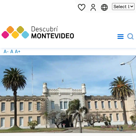
Pasar al contenido principal
A-
A
A+