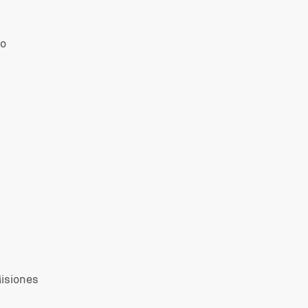
no
isiones