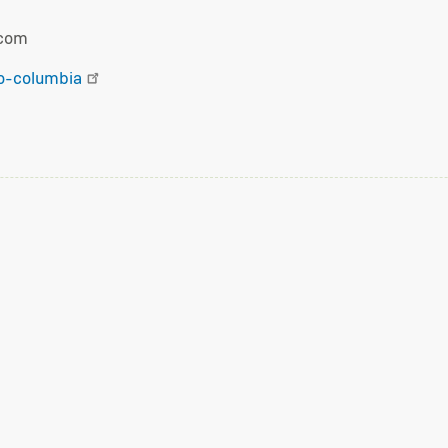
.com
o-columbia