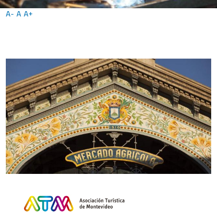
A-
A
A+