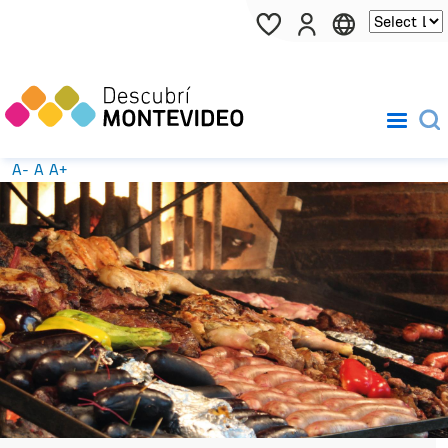
Pasar al contenido principal
A-
A
A+