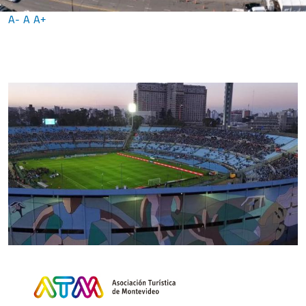
A-
A
A+