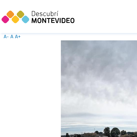
A-
A
A+