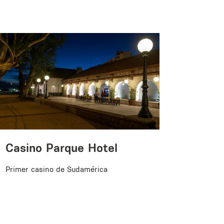
Casino Parque Hotel
Conhe
Primer casino de Sudamérica
O Mirant
metros, 
emblemát