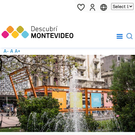
Pasar al contenido principal
A-
A
A+