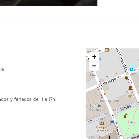
+
−
dí
dos y feriados de 11 a 17h.