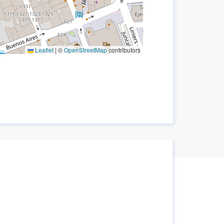
Leaflet
|
©
OpenStreetMap
contributors