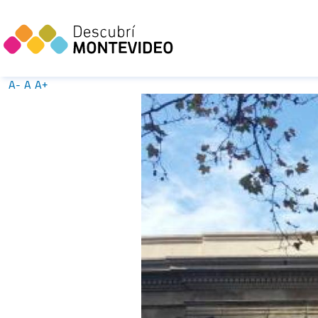
A-
A
A+