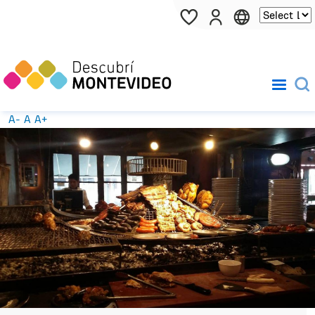
Pasar al contenido principal
A-
A
A+