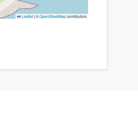
Leaflet
|
©
OpenStreetMap
contributors