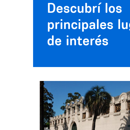
Descubrí los
principales l
de interés