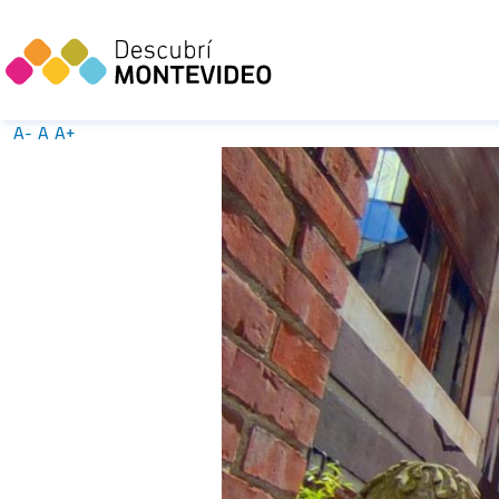
A-
A
A+