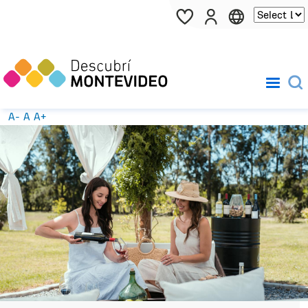
Pasar al contenido principal
A-
A
A+