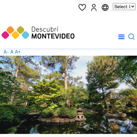
Pasar al contenido principal
A-
A
A+