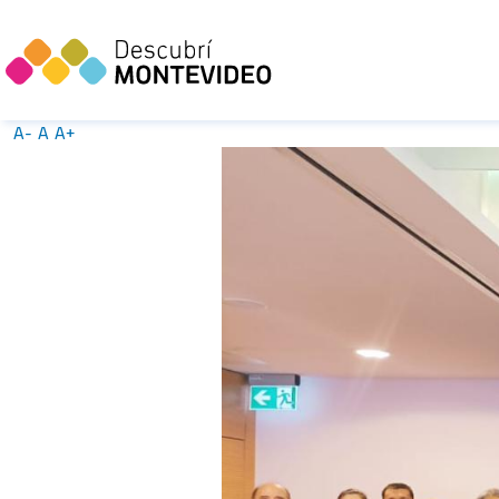
A-
A
A+