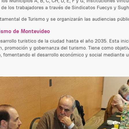
 los Municipios A, B, C, CH, D, E, F y G; instituciones vin
 de los trabajadores a través de Sindicatos Fuecys y Sugh
tamental de Turismo y se organizarán las audiencias públi
rismo de Montevideo
arrollo turístico de la ciudad hasta el año 2035. Esta inici
sión, promoción y gobernanza del turismo. Tiene como objet
o, fomentando el desarrollo económico y social mediante un