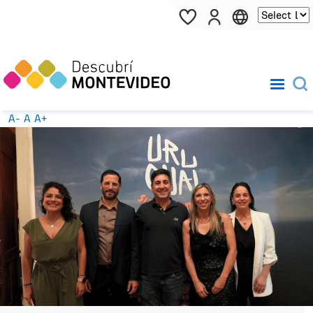
Pasar al contenido principal
A-
A
A+