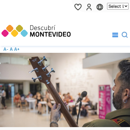
Pasar al contenido principal
A-
A
A+