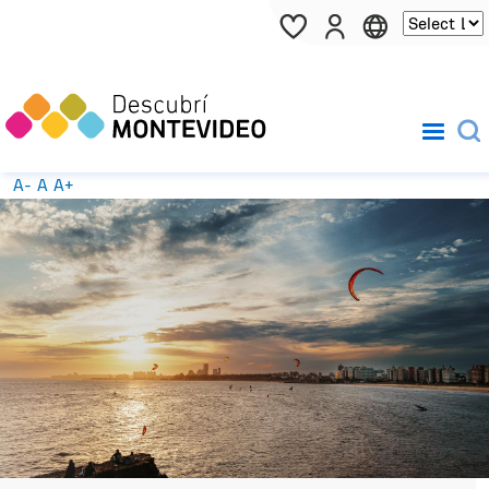
Pasar al contenido principal
A-
A
A+