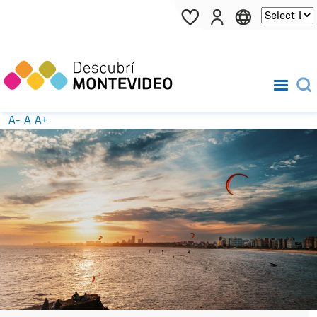
Pasar al contenido principal
A-
A
A+