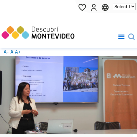
Pasar al contenido principal
A-
A
A+