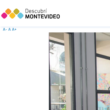
A-
A
A+