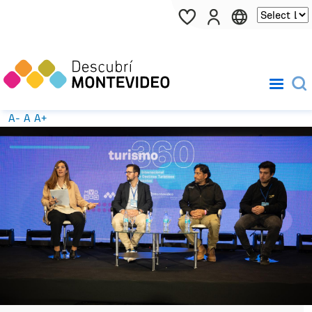
Pasar al contenido principal
A-
A
A+