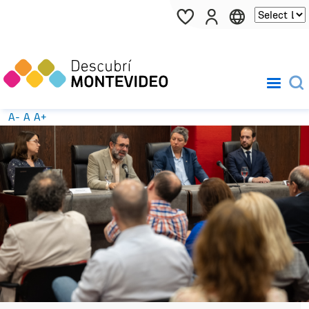
Pasar al contenido principal
A-
A
A+