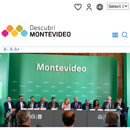
Pasar al contenido principal
A-
A
A+