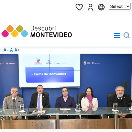
Pasar al contenido principal
A-
A
A+