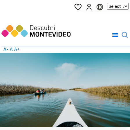
Pasar al contenido principal
A-
A
A+