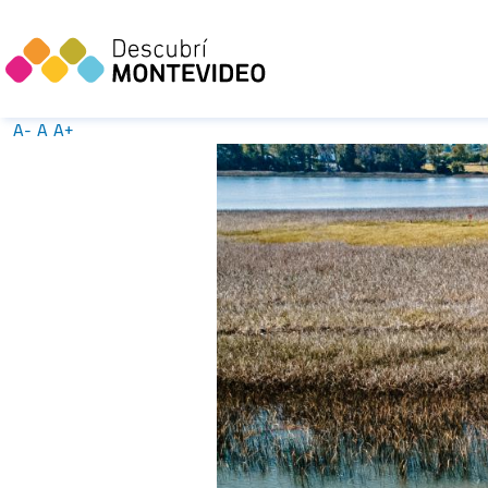
A-
A
A+