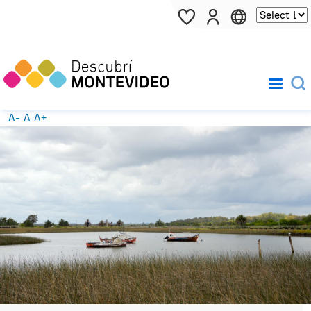
Pasar al contenido principal
A-
A
A+