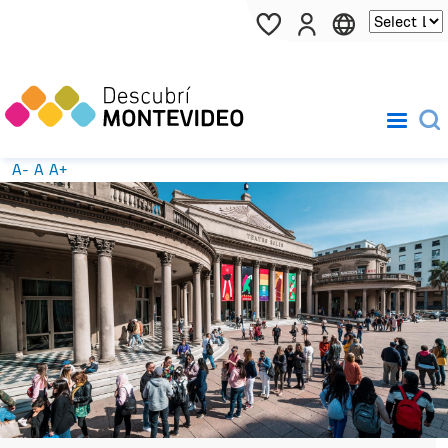
Pasar al contenido principal
A-
A
A+