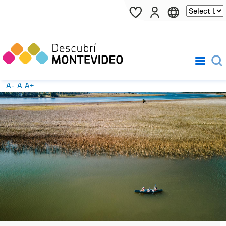
Pasar al contenido principal
A-
A
A+