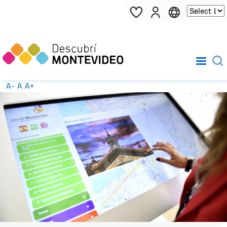
Pasar al contenido principal
A-
A
A+