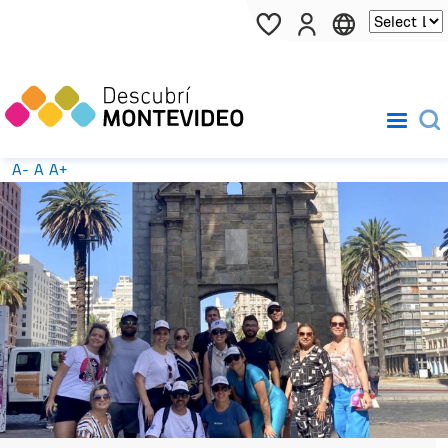
Pasar al contenido principal
A-
A
A+