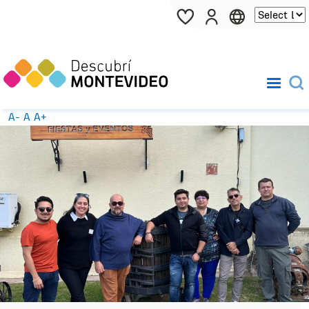
Pasar al contenido principal
A-
A
A+