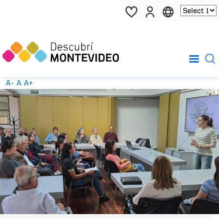
Pasar al contenido principal
A-
A
A+