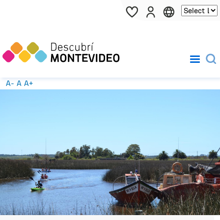
Pasar al contenido principal
A-
A
A+