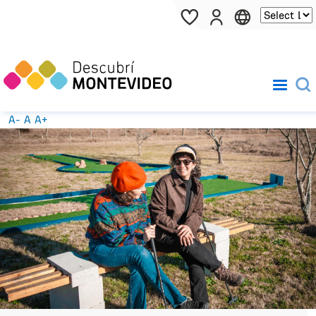
Pasar al contenido principal
A-
A
A+