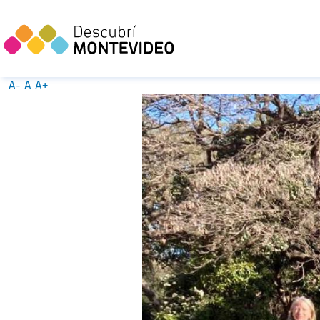
A-
A
A+