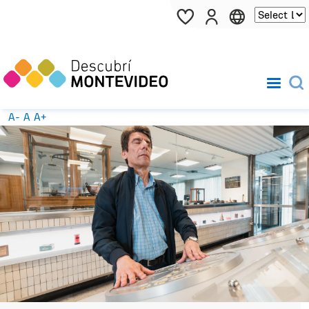
Pasar al contenido principal
A-
A
A+