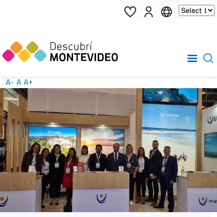
Pasar al contenido principal
A-
A
A+